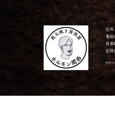
住所
電話番
営業時
定休
©︎ホ